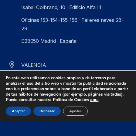
Isabel Colbrand, 10 · Edificio Alfa III
Oficinas 153-154-155-156 · Talleres naves 28-
29
E28050 Madrid · España
VALENCIA
Botiguers, 5 · Edificio Manuel Borso, Bloque B
En esta web utilizamos cookies propias y de terceros para
analizar el uso del sitio web y mostrarte publicidad relacionada
Oficinas B106-B107
con tus preferencias sobre la base de un perfil elaborado a partir
de tus hábitos de navegación (por ejemplo, páginas visitadas).
Puede consultar nuestra Política de Cookies
aquí
.
E46980 Paterna (Valencia) · España
Aceptar
Rechazar
Ajustes
© Zeus Control 2026
Aviso legal
Privacidad
Cookies