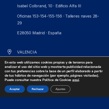
Isabel Colbrand, 10 · Edificio Alfa III
Oficinas 153-154-155-156 · Talleres naves 28-
29
E28050 Madrid · España
VALENCIA
Botiguers, 5 · Edificio Manuel Borso, Bloque B
En esta web utilizamos cookies propias y de terceros para
analizar el uso del sitio web y mostrarte publicidad relacionada
Oficinas B106-B107
con tus preferencias sobre la base de un perfil elaborado a partir
de tus hábitos de navegación (por ejemplo, páginas visitadas).
Puede consultar nuestra Política de Cookies
aquí
.
E46980 Paterna (Valencia) · España
Aceptar
Rechazar
Ajustes
© Zeus Control 2026
Aviso legal
Privacidad
Cookies