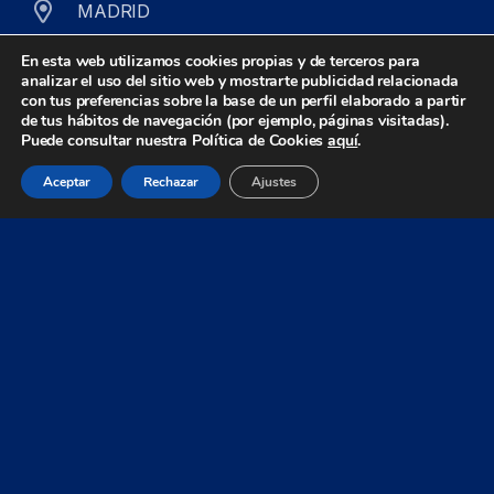
MADRID
Isabel Colbrand, 10 · Edificio Alfa III
En esta web utilizamos cookies propias y de terceros para
analizar el uso del sitio web y mostrarte publicidad relacionada
Oficinas 153-154-155-156 · Talleres naves 28-
con tus preferencias sobre la base de un perfil elaborado a partir
de tus hábitos de navegación (por ejemplo, páginas visitadas).
29
Puede consultar nuestra Política de Cookies
aquí
.
E28050 Madrid · España
Aceptar
Rechazar
Ajustes
VALENCIA
Botiguers, 5 · Edificio Manuel Borso, Bloque B
Oficinas B106-B107
E46980 Paterna (Valencia) · España
© Zeus Control 2026