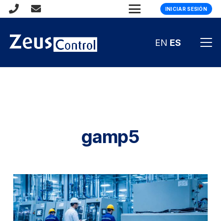
INICIAR SESIÓN
EN
ES
gamp5