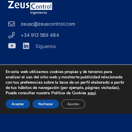
zeusc@zeuscontrol.com
+34 913 589 484
Síguenos
MADRID
En esta web utilizamos cookies propias y de terceros para
analizar el uso del sitio web y mostrarte publicidad relacionada
Isabel Colbrand, 10 · Edificio Alfa III
con tus preferencias sobre la base de un perfil elaborado a partir
de tus hábitos de navegación (por ejemplo, páginas visitadas).
Oficinas 153-154-155-156 · Talleres naves 28-
Puede consultar nuestra Política de Cookies
aquí
.
29
Aceptar
Rechazar
Ajustes
E28050 Madrid · España