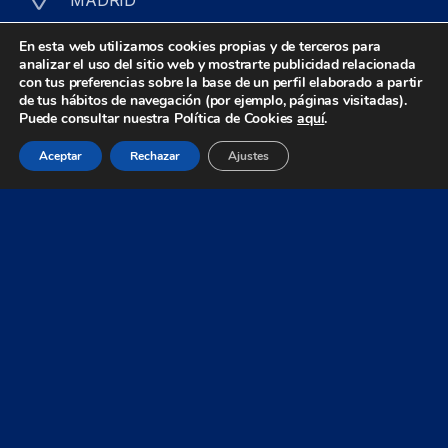
MADRID
Isabel Colbrand, 10 · Edificio Alfa III
En esta web utilizamos cookies propias y de terceros para
analizar el uso del sitio web y mostrarte publicidad relacionada
Oficinas 153-154-155-156 · Talleres naves 28-
con tus preferencias sobre la base de un perfil elaborado a partir
de tus hábitos de navegación (por ejemplo, páginas visitadas).
29
Puede consultar nuestra Política de Cookies
aquí
.
E28050 Madrid · España
Aceptar
Rechazar
Ajustes
VALENCIA
Botiguers, 5 · Edificio Manuel Borso, Bloque B
Oficinas B106-B107
E46980 Paterna (Valencia) · España
© Zeus Control 2026