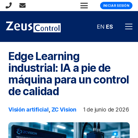
INICIAR SESIÓN
EN
ES
Edge Learning
industrial: IA a pie de
máquina para un control
de calidad
Visión artificial
,
ZC Vision
1 de junio de 2026